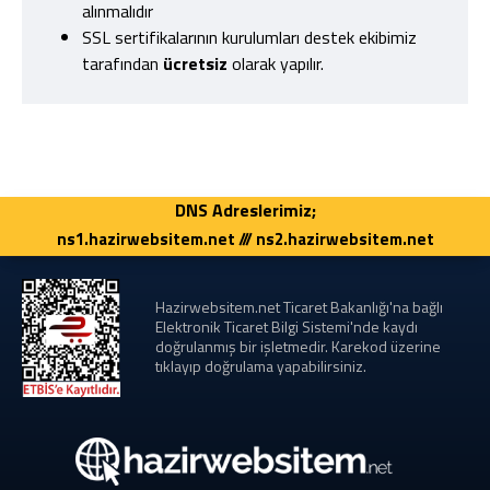
alınmalıdır
SSL sertifikalarının kurulumları destek ekibimiz
tarafından
ücretsiz
olarak yapılır.
DNS Adreslerimiz;
ns1.hazirwebsitem.net /// ns2.hazirwebsitem.net
Hazirwebsitem.net Ticaret Bakanlığı'na bağlı
Elektronik Ticaret Bilgi Sistemi'nde kaydı
doğrulanmış bir işletmedir. Karekod üzerine
tıklayıp doğrulama yapabilirsiniz.