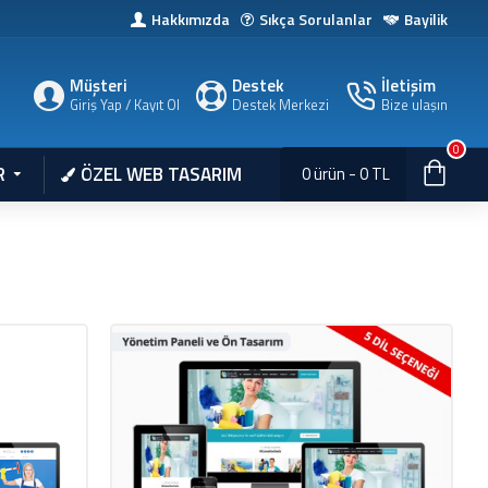
Hakkımızda
Sıkça Sorulanlar
Bayilik
Müşteri
Destek
İletişim
Giriş Yap / Kayıt Ol
Destek Merkezi
Bize ulaşın
0
R
ÖZEL WEB TASARIM
0 ürün - 0 TL