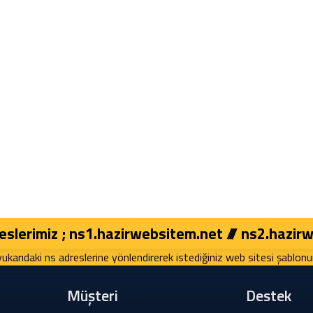
slerimiz ; ns1.hazirwebsitem.net /// ns2.hazir
yukarıdaki ns adreslerine yönlendirerek istediğiniz web sitesi şablonu
Müşteri
Destek