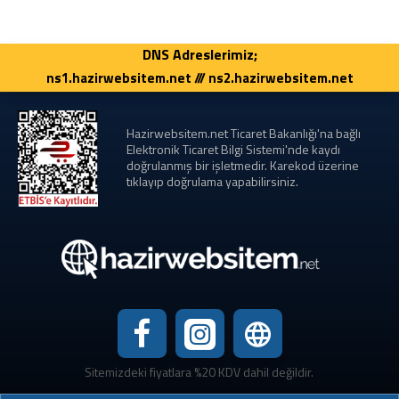
DNS Adreslerimiz;
ns1.hazirwebsitem.net /// ns2.hazirwebsitem.net
Hazirwebsitem.net Ticaret Bakanlığı'na bağlı
Elektronik Ticaret Bilgi Sistemi'nde kaydı
doğrulanmış bir işletmedir. Karekod üzerine
tıklayıp doğrulama yapabilirsiniz.
Sitemizdeki fiyatlara %20 KDV dahil değildir.