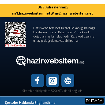
DNS Adreslerimiz;
ns1.hazirwebsitem.net /// ns2.hazirwebsitem.net
Hazirwebsitem.net Ticaret Bakanlığı'na bağlı
Elektronik Ticaret Bilgi Sistemi'nde kaydı
doğrulanmış bir işletmedir. Karekod üzerine
tıklayıp doğrulama yapabilirsiniz.
Sitemizdeki fiyatlara %20 KDV dahil değildir.
TAMAM
Çerezler Hakkında Bilgilendirme
Hazirwebsitem.net © bir Polen Medya hizmetidir.