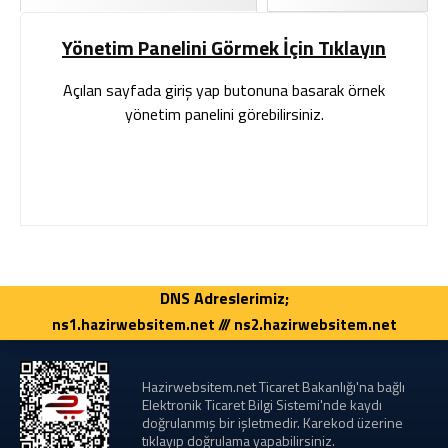
Yönetim Panelini Görmek İçin Tıklayın
Açılan sayfada giriş yap butonuna basarak örnek
yönetim panelini görebilirsiniz.
DNS Adreslerimiz;
ns1.hazirwebsitem.net /// ns2.hazirwebsitem.net
Hazirwebsitem.net Ticaret Bakanlığı'na bağlı
Elektronik Ticaret Bilgi Sistemi'nde kaydı
doğrulanmış bir işletmedir. Karekod üzerine
tıklayıp doğrulama yapabilirsiniz.