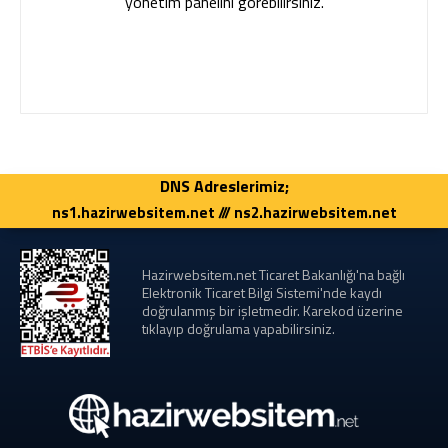
yönetim panelini görebilirsiniz.
DNS Adreslerimiz;
ns1.hazirwebsitem.net /// ns2.hazirwebsitem.net
Hazirwebsitem.net Ticaret Bakanlığı'na bağlı
Elektronik Ticaret Bilgi Sistemi'nde kaydı
doğrulanmış bir işletmedir. Karekod üzerine
tıklayıp doğrulama yapabilirsiniz.