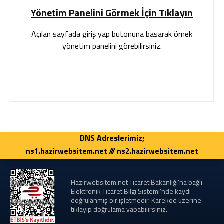
Yönetim Panelini Görmek İçin Tıklayın
Açılan sayfada giriş yap butonuna basarak örnek
yönetim panelini görebilirsiniz.
DNS Adreslerimiz;
ns1.hazirwebsitem.net /// ns2.hazirwebsitem.net
Hazirwebsitem.net Ticaret Bakanlığı'na bağlı
Elektronik Ticaret Bilgi Sistemi'nde kaydı
doğrulanmış bir işletmedir. Karekod üzerine
tıklayıp doğrulama yapabilirsiniz.